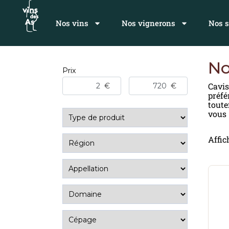
Nos vins
Nos vignerons
Nos s
No
Prix
Cavis
préfé
toute
vous 
Affic