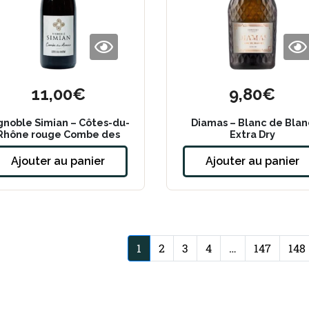
11,00
€
9,80
€
gnoble Simian – Côtes-du-
Diamas – Blanc de Blan
Rhône rouge Combe des
Extra Dry
Avaux 2023
Ajouter au panier
Ajouter au panier
1
2
3
4
…
147
148