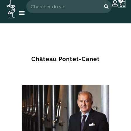
0
Nos vignerons
Nos spiritueux
Château Pontet-Canet