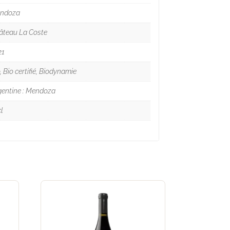
ndoza
âteau La Coste
21
, Bio certifié, Biodynamie
gentine : Mendoza
l