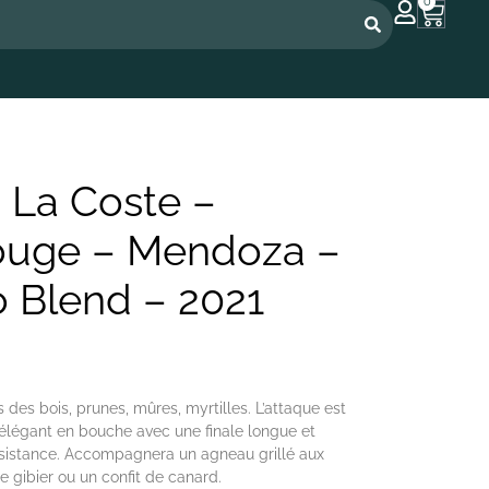
0
 La Coste –
Rouge – Mendoza –
o Blend – 2021
es des bois, prunes, mûres, myrtilles. L’attaque est
élégant en bouche avec une finale longue et
rsistance. Accompagnera un agneau grillé aux
e gibier ou un confit de canard.