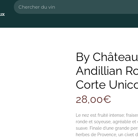
ux
By Château
Andillian 
Corte Unic
28,00
€
Le nez est fruité intense; frais
ronde et soyeuse, agréable et 
suave. Finale d’une grande pe
herbes de Provence, un civet d