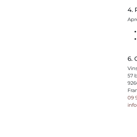
4.
Apr
6. 
Vin
57 b
926
Fra
09 
inf