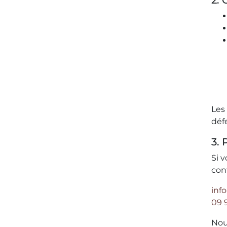
2. 
Les 
déf
3.
Si 
con
inf
09 
Nou