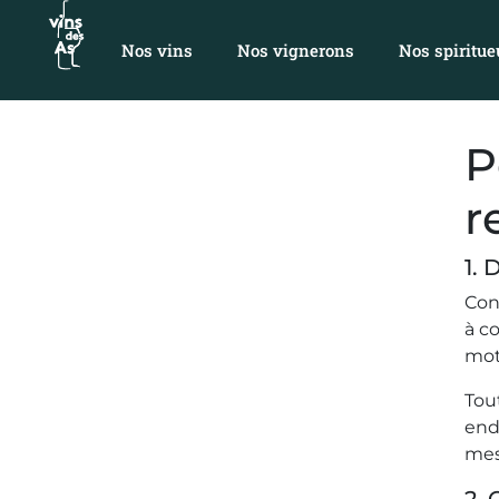
Nos vins
Nos vignerons
Nos spiritue
P
r
1. 
Con
à c
mot
Tou
end
mesu