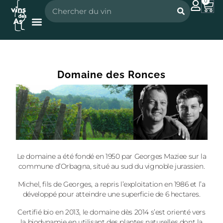
0
Nos vignerons
Nos spiritueux
Domaine des Ronces
Le domaine a été fondé en 1950 par Georges Maziee sur la
commune d’Orbagna, situé au sud du vignoble jurassien.
Michel, fils de Georges, a repris l’exploitation en 1986 et l’a
développé pour atteindre une superficie de 6 hectares.
Certifié bio en 2013, le domaine dès 2014 s’est orienté vers
la biodynamie en utilisant des plantes naturelles dont la