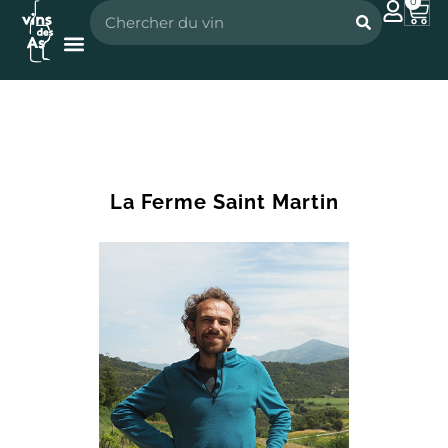
0
Nos vignerons
Nos spiritueux
La Ferme Saint Martin