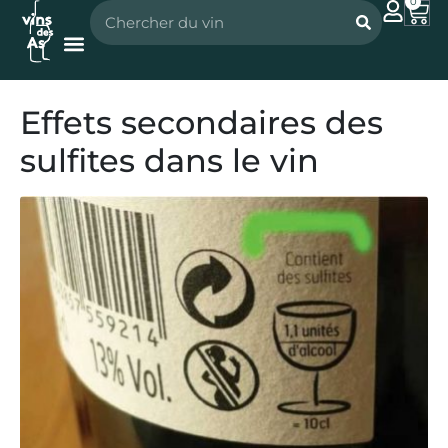
0
Nos vignerons
Nos spiritueux
Effets secondaires des
sulfites dans le vin