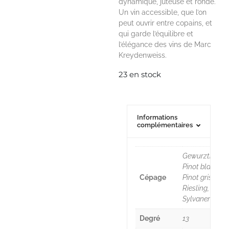
dynamique, juteuse et ronde.
Un vin accessible, que l’on
peut ouvrir entre copains, et
qui garde l’équilibre et
l’élégance des vins de Marc
Kreydenweiss.
23 en stock
Informations
complémentaires
Gewurztramine
Pinot blanc,
Cépage
Pinot gris,
Riesling,
Sylvaner
Degré
13