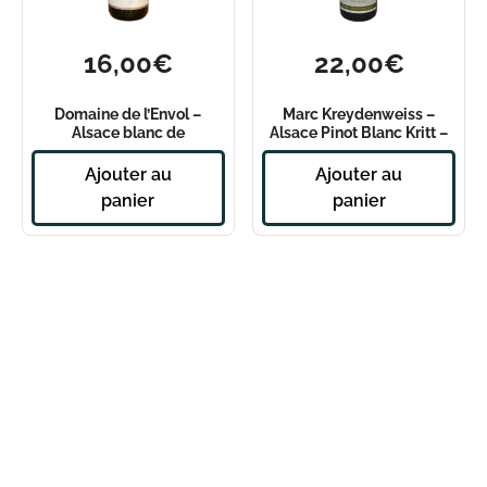
16,00
€
22,00
€
Domaine de l’Envol –
Marc Kreydenweiss –
Alsace blanc de
Alsace Pinot Blanc Kritt –
macération – Evidence
2023
2020
Ajouter au
Ajouter au
panier
panier