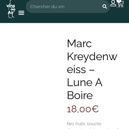
0
Nos vignerons
Nos spiritueux
Marc
Kreydenw
eiss –
Lune A
Boire
18,00
€
Nez fruité, bouche