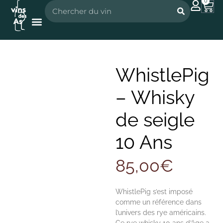
0
Nos vignerons
Nos spiritueux
WhistlePig
– Whisky
de seigle
10 Ans
85,00
€
WhistlePig s’est imposé
comme un référence dans
l’univers des rye américains.