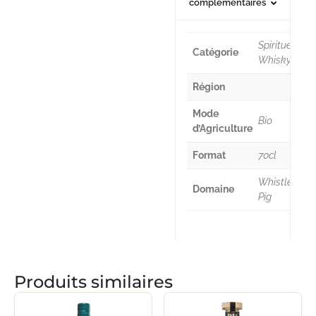
complémentaires
Spiritueux,
Catégorie
Whisky
Région
Mode
Bio
d’Agriculture
Format
70cl
Whistle
Domaine
Pig
Produits similaires