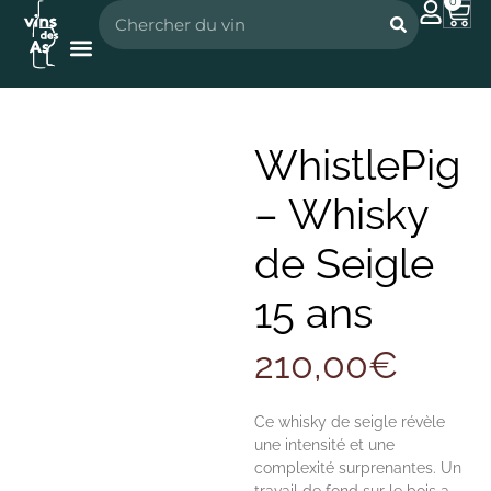
0
Nos vignerons
Nos spiritueux
WhistlePig
– Whisky
de Seigle
15 ans
210,00
€
Ce whisky de seigle révèle
une intensité et une
complexité surprenantes. Un