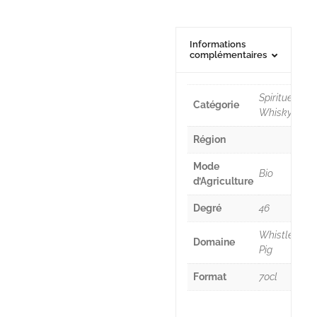
Informations
complémentaires
Spiritueux,
Catégorie
Whisky
Région
Mode
Bio
d’Agriculture
Degré
46
Whistle
Domaine
Pig
Format
70cl