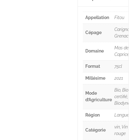
Appellation
Fitou
Carignan,
Cépage
Grenache
Mas des
Domaine
Caprices
Format
75cl
Millésime
2021
Bio, Bio
Mode
certifié,
d’Agriculture
Biodynamie
Région
Languedoc
vin, Vin
Catégorie
rouge