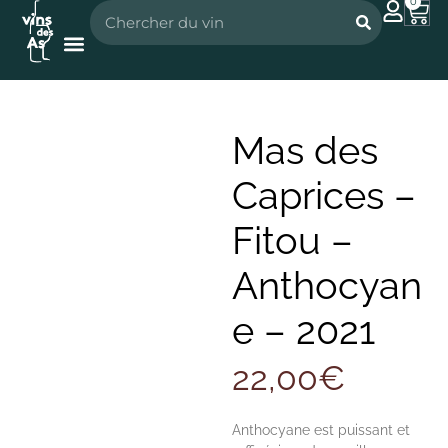
0
Nos vignerons
Nos spiritueux
Mas des
Caprices –
Fitou –
Anthocyan
e – 2021
22,00
€
Anthocyane est puissant et