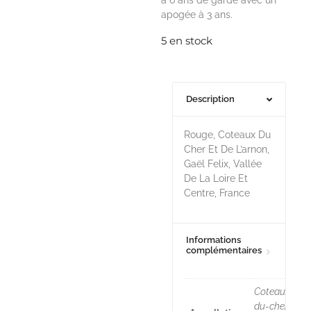
à 6 ans de garde avec un
apogée à 3 ans.
5 en stock
Description
Rouge, Coteaux Du
Cher Et De L’arnon,
Gaël Felix, Vallée
De La Loire Et
Centre, France
Informations
complémentaires
Coteaux-
du-cher-