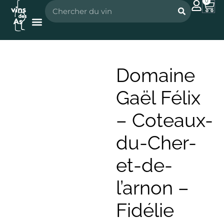
0
Nos vignerons
Nos spiritueux
Domaine
Gaël Félix
– Coteaux-
du-Cher-
et-de-
l’arnon –
Fidélie