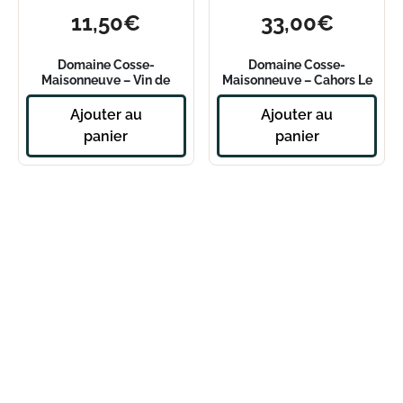
11,50
€
33,00
€
Domaine Cosse-
Domaine Cosse-
Maisonneuve – Vin de
Maisonneuve – Cahors Le
France rouge – Cheval En
Sid 2018
Tête 2022
Ajouter au
Ajouter au
panier
panier