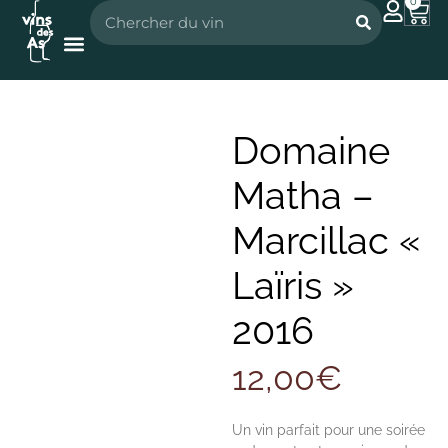
0
Nos vignerons
Nos spiritueux
Domaine
Matha –
Marcillac «
Laïris »
2016
12,00
€
Un vin parfait pour une soirée