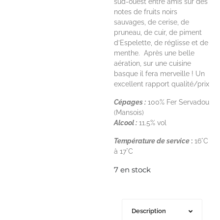
sud-ouest entre amis sur des
notes de fruits noirs
sauvages, de cerise, de
pruneau, de cuir, de piment
d’Espelette, de réglisse et de
menthe. Après une belle
aération, sur une cuisine
basque il fera merveille ! Un
excellent rapport qualité/prix
Cépages :
100% Fer Servadou
(Mansois)
Alcool :
11.5% vol
Température de service
:
16°C
à 17°C
7 en stock
Description