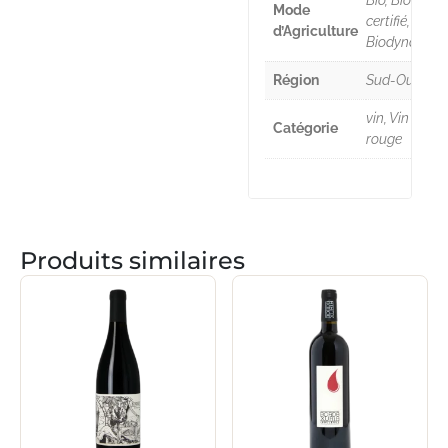
Bio, Bio
Mode
certifié,
d’Agriculture
Biodynamie
Région
Sud-Ouest
vin, Vin
Catégorie
rouge
Produits similaires