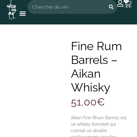
0
Nos vignerons
Nos spiritueux
Fine Rum
Barrels –
Aikan
Whisky
51,00
€
Aikan Fine Rhum Barrels est
un whisky blended qui
connaît un double