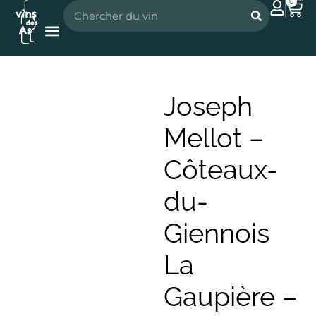
0
Nos vignerons
Nos spiritueux
Joseph
Mellot –
Côteaux-
du-
Giennois
La
Gaupière –