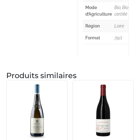
Mode
Bio, Bio
d’Agriculture
certifié
Région
Loire
Format
75cl
Produits similaires