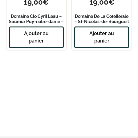
19,00
€
19,00
€
Domaine Clo Cyril Leau –
Domaine De La Cotelleraie
Saumur Puy-notre-dame –
– St-Nicolas-de-Bourgueil
Point Zéro – 2020
Le Vau Jaumier 2022
Ajouter au
Ajouter au
panier
panier