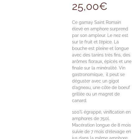
25,00
€
Ce gamay Saint Romain
élevé en amphore surprend
par son ampleur. Le nez est
sur le fruit et l’épice. La
bouche est pleine et longue
avec des tanins très fins, des
arômes floraux, épicés et une
finale sur la minéralité. Vin
gastronomique, il peut se
déguster avec un gigot
d’agneau, une côte de boeuf
grillée ou un magret de
canard.
100% égrappé, vinification en
amphores de 750l.
Macération longue de 8 mois
suivie de 7 mois d’élevage en
jus dans la même amphore.