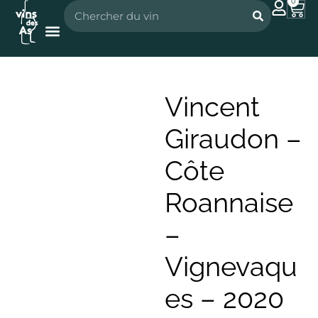
0
Nos vignerons
Nos spiritueux
Vincent
Giraudon –
Côte
Roannaise
–
Vignevaqu
es – 2020