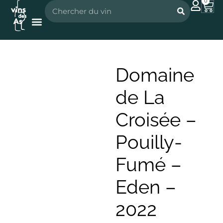
0
Nos vignerons
Nos spiritueux
Domaine
de La
Croisée –
Pouilly-
Fumé –
Eden –
2022