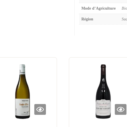
Mode d’Agriculture
Bi
Région
Su