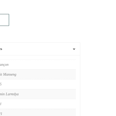
es
rançon
it Manseng
5
min Larredya
l
21