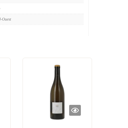
o
d-Ouest