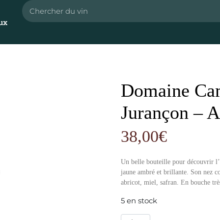
ux
Domaine Cam
Jurançon – 
38,00
€
Un belle bouteille pour découvrir l
jaune ambré et brillante. Son nez 
abricot, miel, safran. En bouche trè
5 en stock