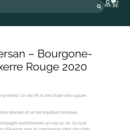
0
rsan – Bourgone-
xerre Rouge 2020
profond. Un nez fin et très fruité ainsi qu’une
notes épicées et un bel équilibre tannique.
compagne parfaitement un coq au vin. Ou tout
s d’Auxerre sera le compagnon idéal des plats