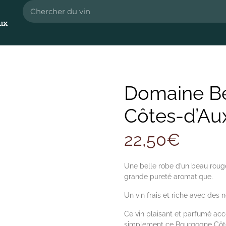
ux
Domaine Be
Côtes-d’Au
22,50
€
Une belle robe d’un beau rouge 
grande pureté aromatique.
Un vin frais et riche avec des 
Ce vin plaisant et parfumé ac
simplement ce Bourgogne Côte