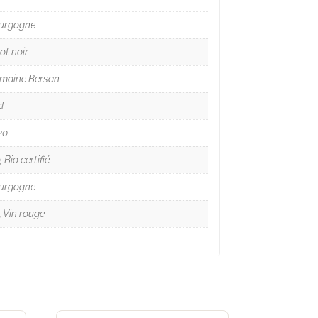
urgogne
ot noir
maine Bersan
l
20
, Bio certifié
urgogne
, Vin rouge