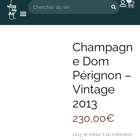
0
Nos vignerons
Nos spiritueux
Champagn
e Dom
Pérignon –
Vintage
2013
230,00
€
2013, le retour à un millésime