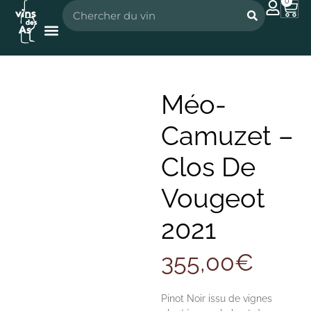
0
Nos vignerons
Nos spiritueux
Méo-
Camuzet –
Clos De
Vougeot
2021
355,00
€
Pinot Noir issu de vignes