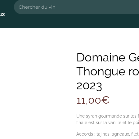
ux
Domaine Ge
Thongue r
2023
11,00
€
Une syrah gourmande sur les fr
finale est sur la vanille et le po
Accords : tajines, agneaux, file