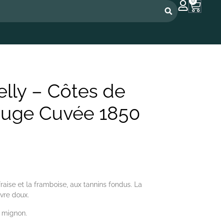
0
lly – Côtes de
ouge Cuvée 1850
aise et la framboise, aux tannins fondus. La
ivre doux.
t mignon.