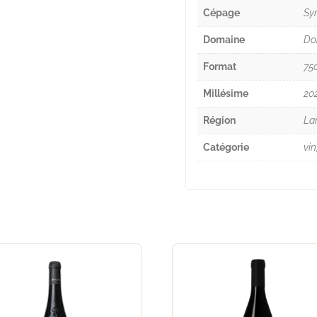
Cépage
Sy
Domaine
Do
Format
75c
Millésime
20
Région
La
Catégorie
vin