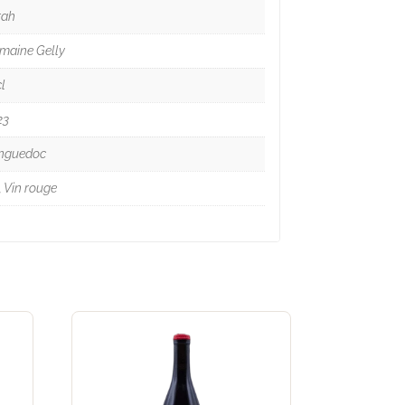
rah
maine Gelly
l
23
nguedoc
, Vin rouge