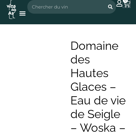
0
Nos vignerons
Nos spiritueux
Domaine
des
Hautes
Glaces –
Eau de vie
de Seigle
– Woska –