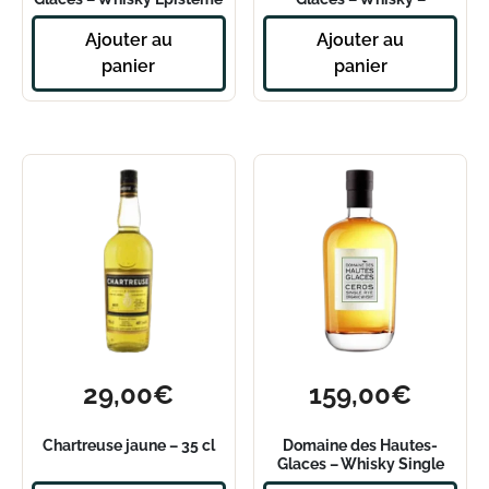
B17P25 Rond – 50 cl
Moissons Single Rye
Ajouter au
Ajouter au
panier
panier
29,00
€
159,00
€
Chartreuse jaune – 35 cl
Domaine des Hautes-
Glaces – Whisky Single
Cask Ceros