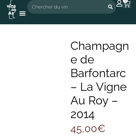
0
Nos vignerons
Nos spiritueux
Champagn
e de
Barfontarc
– La Vigne
Au Roy –
2014
45,00
€