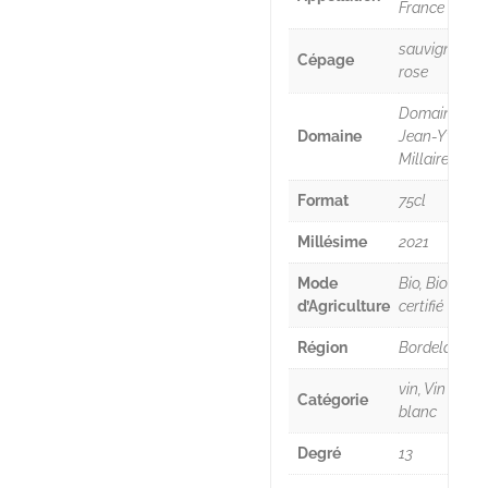
France
sauvignon
Cépage
rose
Domaine
Domaine
Jean-Yves
Millaire
Format
75cl
Millésime
2021
Mode
Bio, Bio
d’Agriculture
certifié
Région
Bordelais
vin, Vin
Catégorie
blanc
Degré
13