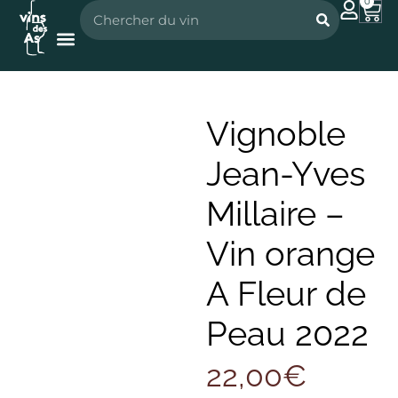
0
Nos vignerons
Nos spiritueux
Vignoble
Jean-Yves
Millaire –
Vin orange
A Fleur de
Peau 2022
22,00
€