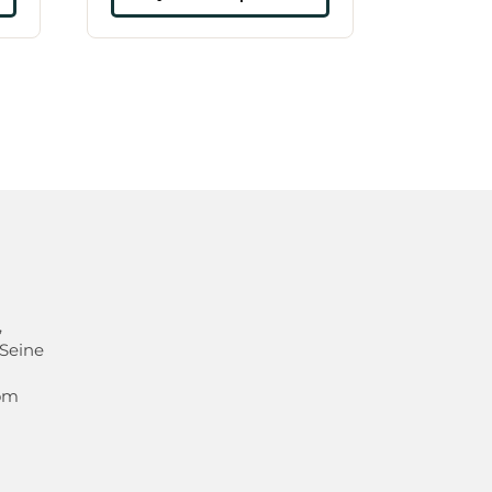
,
 Seine
com