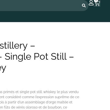
0
tillery –
Single Pot Still –
ey
s primés et single pot still whiskey le plus vendu
ent considéré comme l’expression suprême de ce
 fois à partir d’un assemblage d’orge maltée et
en fûts de xérès oloroso et de bourbon, ce