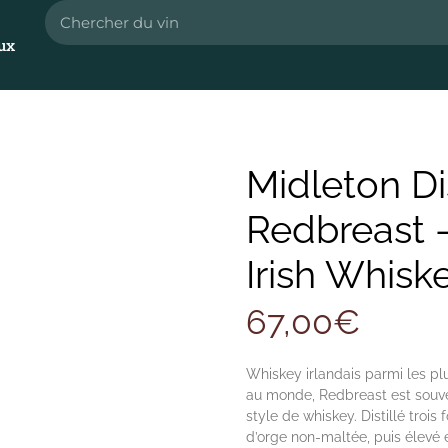
ux
Midleton Dis
Redbreast – 
Irish Whisk
67,00
€
Whiskey irlandais parmi les plu
au monde, Redbreast est souv
style de whiskey. Distillé trois
d’orge non-maltée, puis élevé 