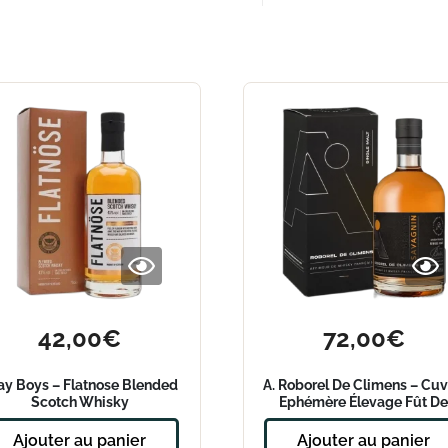
42,00
€
72,00
€
lay Boys – Flatnose Blended
A. Roborel De Climens – Cu
Scotch Whisky
Ephémère Élevage Fût D
Savagnin
Ajouter au panier
Ajouter au panier