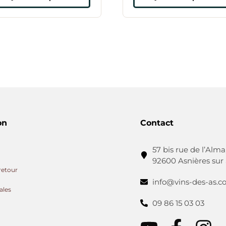
on
Contact
57 bis rue de l’Alma
92600 Asnières sur
retour
info@vins-des-as.
ales
09 86 15 03 03