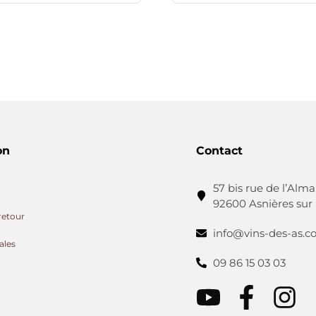
on
Contact
57 bis rue de l’Alma
92600 Asnières sur
retour
info@vins-des-as.
ales
09 86 15 03 03