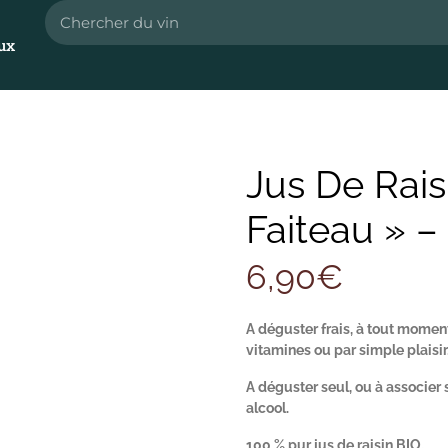
ux
Jus De Raisi
Faiteau » –
6,90
€
A déguster frais, à tout moment 
vitamines ou par simple plaisir
A déguster seul, ou à associer 
alcool.
100 % pur jus de raisin BIO.