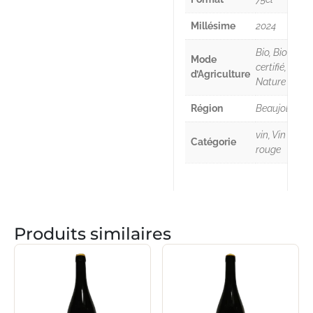
Millésime
2024
Bio, Bio
Mode
certifié,
d’Agriculture
Nature
Région
Beaujolais
vin, Vin
Catégorie
rouge
Produits similaires