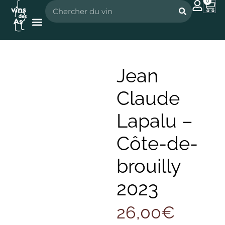
0
Nos vignerons
Nos spiritueux
Jean
Claude
Lapalu –
Côte-de-
brouilly
2023
26,00
€