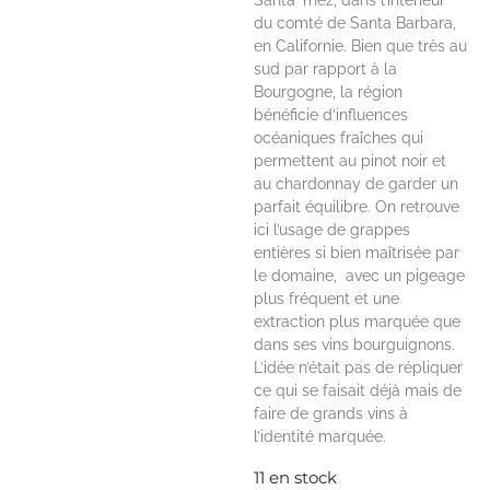
Santa Ynez, dans l’intérieur
du comté de Santa Barbara,
en Californie. Bien que très au
sud par rapport à la
Bourgogne, la région
bénéficie d’influences
océaniques fraîches qui
permettent au pinot noir et
au chardonnay de garder un
parfait équilibre. On retrouve
ici l’usage de grappes
entières si bien maîtrisée par
le domaine, avec un pigeage
plus fréquent et une
extraction plus marquée que
dans ses vins bourguignons.
L’idée n’était pas de répliquer
ce qui se faisait déjà mais de
faire de grands vins à
l’identité marquée.
11 en stock