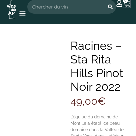
0
Nos vignerons
Nos spiritueux
Racines –
Sta Rita
Hills Pinot
Noir 2022
49,00
€
L’équipe du domaine de
Montille a établi ce beau
domaine dans la Vallée de