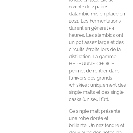
fondée en 1810. Elle se
2 paires
compte de
d’alambic mis en place en
2021. Les Fermentations
durent en général 54
heures. Les alambics ont
un pot assez large et des
circuits étroits lors de la
distillation.
La gamme
HEPBURN’S CHOICE
permet de rentrer dans
l’univers des grands
whiskies : uniquement des
single malts et des single
casks (un seul fût).
Ce single malt présente
une robe dorée et
brillante. Un n
ez tendre et
doux avec des notes de