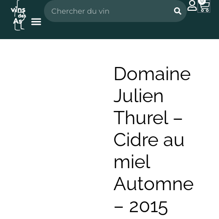
0
Nos vignerons
Nos spiritueux
Domaine
Julien
Thurel –
Cidre au
miel
Automne
– 2015