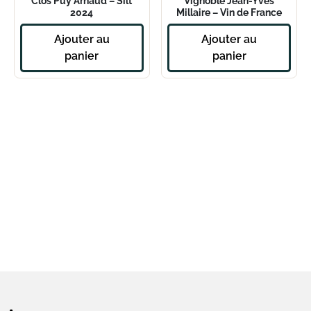
Clos Puy Arnaud – Silt
Vignoble Jean-Yves
2024
Millaire – Vin de France
Blanc Astéries – 2023
Ajouter au
Ajouter au
panier
panier