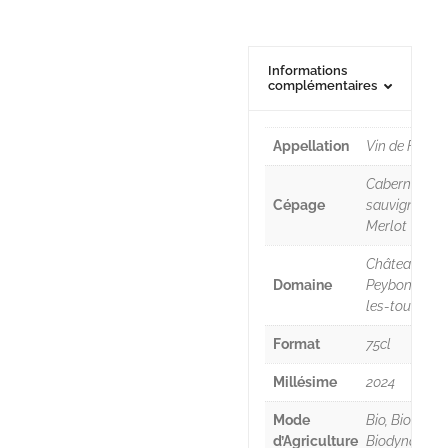
Informations
complémentaires
Appellation
Vin de Franc
Cabernet
Cépage
sauvignon,
Merlot
Château
Domaine
Peybonhom
les-tours
Format
75cl
Millésime
2024
Mode
Bio, Bio certifi
d’Agriculture
Biodynamie