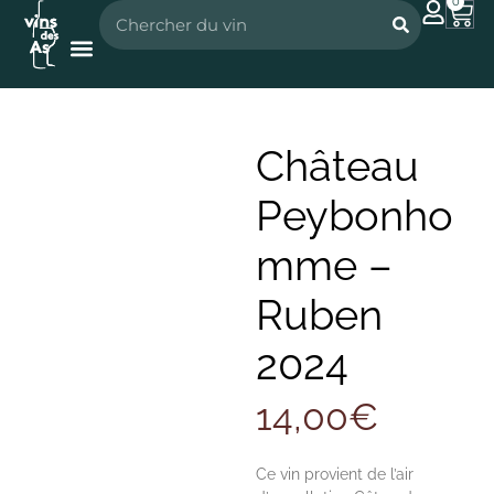
0
Nos vignerons
Nos spiritueux
Château
Peybonho
mme –
Ruben
2024
14,00
€
Ce vin provient de l’air