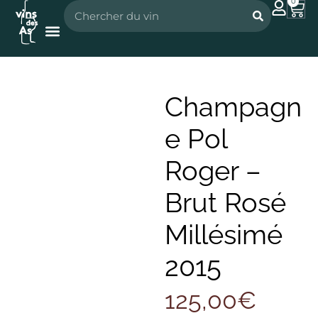
0
Nos vignerons
Nos spiritueux
Champagn
e Pol
Roger –
Brut Rosé
Millésimé
2015
125,00
€