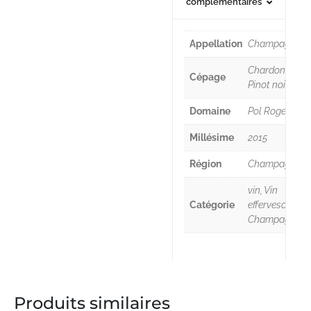
complémentaires
Appellation
Champagne
Chardonnay,
Cépage
Pinot noir
Domaine
Pol Roger
Millésime
2015
Région
Champagne
vin, Vin
Catégorie
effervescent,
Champagne
Produits similaires