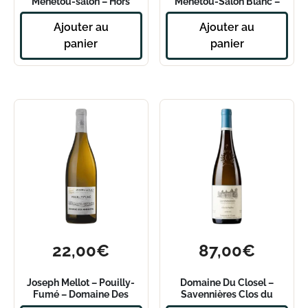
Menetou-salon – Hors
Menetou-Salon Blanc –
Sujet 2020
Prieuré Des Céols 2023
Ajouter au
Ajouter au
panier
panier
22,00
€
87,00
€
Joseph Mellot – Pouilly-
Domaine Du Closel –
Fumé – Domaine Des
Savennières Clos du
Mariniers – 2022
Papillon 2020 – Magnum