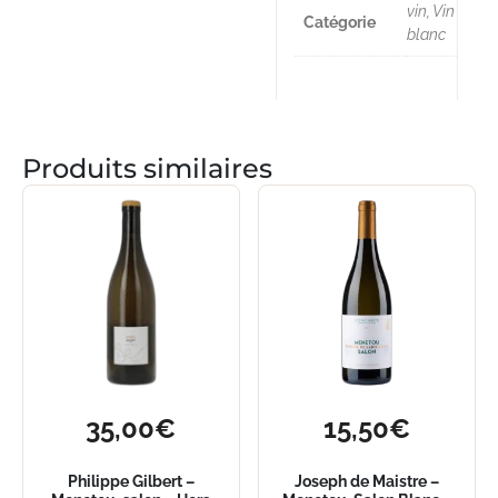
vin, Vin
Catégorie
blanc
Produits similaires
35,00
€
15,50
€
Philippe Gilbert –
Joseph de Maistre –