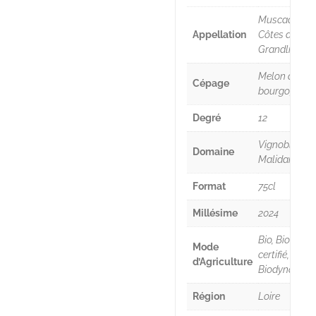
Muscadet
Appellation
Côtes de
Grandlieu
Melon de
Cépage
bourgogne
Degré
12
Vignoble
Domaine
Malidain
Format
75cl
Millésime
2024
Bio, Bio
Mode
certifié,
d’Agriculture
Biodynamie
Région
Loire