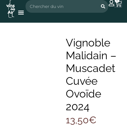
0
Nos vignerons
Nos spiritueux
Vignoble
Malidain –
Muscadet
Cuvée
Ovoïde
2024
13,50
€