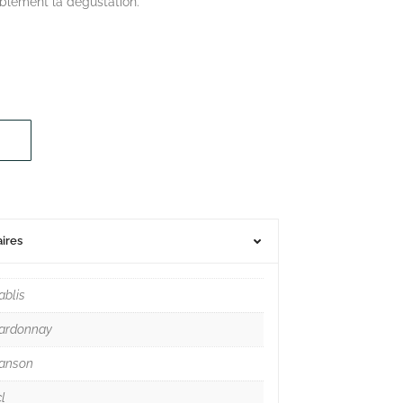
ablement la dégustation.
ires
ablis
ardonnay
anson
l