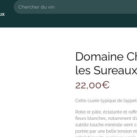
ux
Domaine Ch
les Sureau
22,00
€
Cette cuvée typique de l’appell
Robe or pâle, éclatante et raff
fleurs blanches, notamment d’
subtile touche minérale vient c
portée par une belle tension e