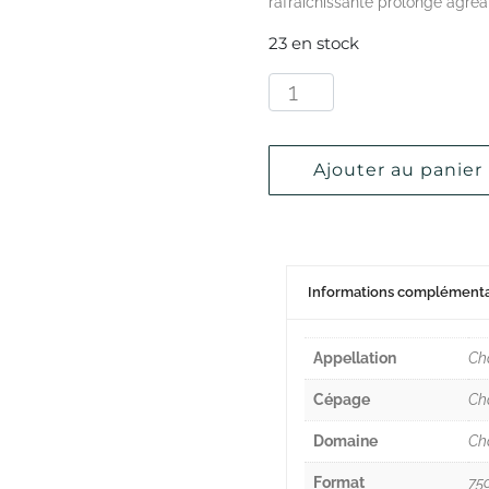
rafraîchissante prolonge agré
23 en stock
Ajouter au panier
Informations complémenta
Appellation
Ch
Cépage
Ch
Domaine
Ch
Format
75c