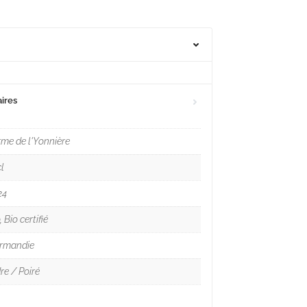
ires
rme de l'Yonnière
l
24
, Bio certifié
rmandie
re / Poiré