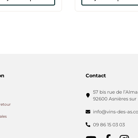
on
Contact
57 bis rue de l’Alma
92600 Asnières sur
retour
info@vins-des-as.
ales
09 86 15 03 03