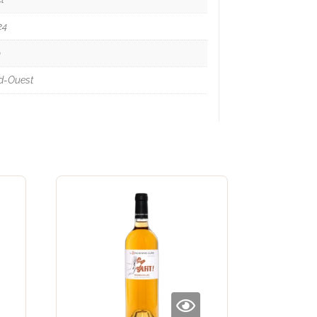
24
o
d-Ouest