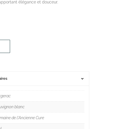
, apportant élégance et douceur.
ires
rgerac
uvignon blanc
maine de l'Ancienne Cure
l