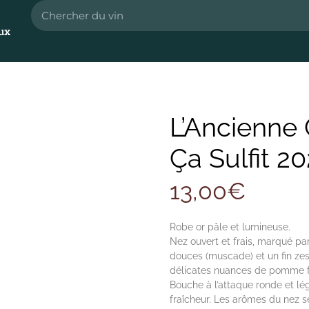
ux
L’Ancienne
Ça Sulfit 2
13,00
€
Robe or pâle et lumineuse.
Nez ouvert et frais, marqué pa
douces (muscade) et un fin zes
délicates nuances de pomme f
Bouche à l’attaque ronde et lé
fraîcheur. Les arômes du nez