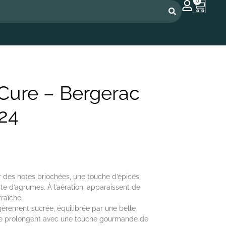
0
 Cure – Bergerac
024
r des notes briochées, une touche d’épices
te d’agrumes. À l’aération, apparaissent de
raîche.
gèrement sucrée, équilibrée par une belle
 se prolongent avec une touche gourmande de