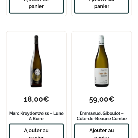
panier
panier
18,00
€
59,00
€
Marc Kreydenweiss – Lune
Emmanuel Giboulot –
A Boire
Côte-de-Beaune Combe
D’Eve 2020
Ajouter au
Ajouter au
panier
panier