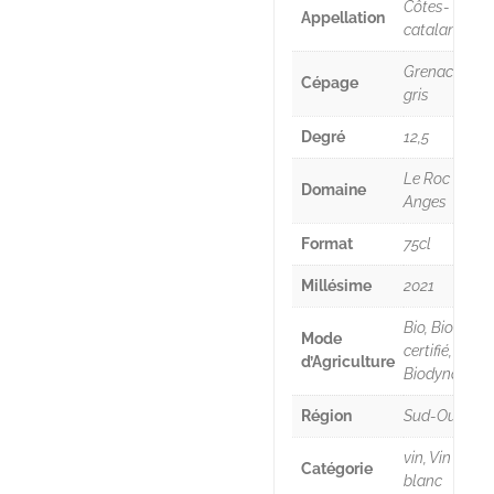
Côtes-
Appellation
catalanes
Grenache
Cépage
gris
Degré
12,5
Le Roc des
Domaine
Anges
Format
75cl
Millésime
2021
Bio, Bio
Mode
certifié,
d’Agriculture
Biodynamie
Région
Sud-Ouest
vin, Vin
Catégorie
blanc