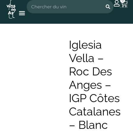
0
Nos vignerons
Nos spiritueux
Iglesia
Vella –
Roc Des
Anges –
IGP Côtes
Catalanes
– Blanc