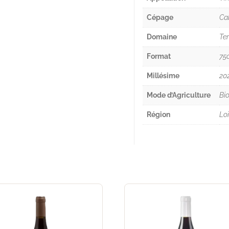
Cépage
Ca
Domaine
Ter
Format
75c
Millésime
20
Mode d’Agriculture
Bio
Région
Loi