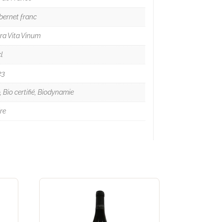
bernet franc
ra Vita Vinum
l
23
, Bio certifié, Biodynamie
re