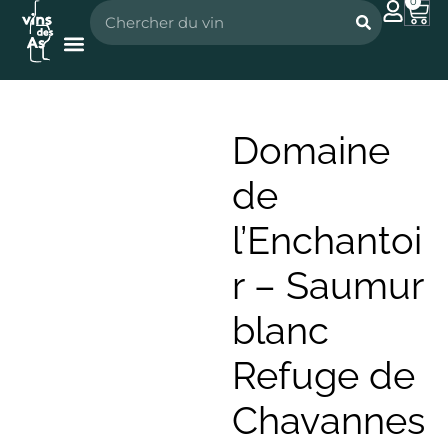
0
Nos vignerons
Nos spiritueux
Domaine
de
l’Enchantoi
r – Saumur
blanc
Refuge de
Chavannes