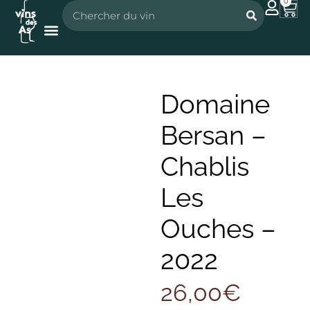
0
Nos vignerons
Nos spiritueux
Domaine
Bersan –
Chablis
Les
Ouches –
2022
26,00
€