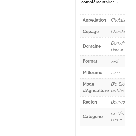
complémentaires
Appellation
Chablis
Cépage
Chardonnay
Domaine
Domaine
Bersan
Format
75cl
Millésime
2022
Mode
Bio, Bio
d’Agriculture
certifié
Région
Bourgogne
vin, Vin
Catégorie
blanc