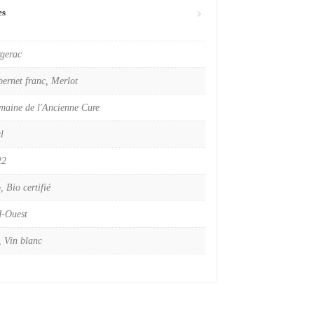
es
gerac
ernet franc, Merlot
aine de l'Ancienne Cure
l
22
, Bio certifié
d-Ouest
, Vin blanc