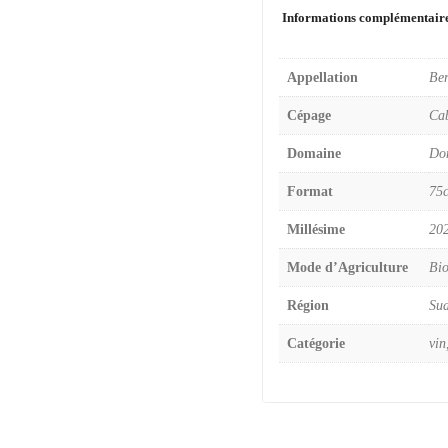
Informations complémentair
Appellation
Ber
Cépage
Cab
Domaine
Dom
Format
75c
Millésime
20
Mode d’Agriculture
Bio
Région
Su
Catégorie
vin