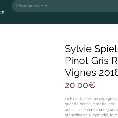
ux
Sylvie Spi
Pinot Gris R
Vignes 201
20,00
€
Le Pinot Gris est un cépage ca
quand il donne le meilleur de l
petits, lui confèrent une gran
qui s’affine en surmaturité, l