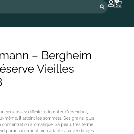
0
elmann – Bergheim
éserve Vieilles
8
pricieux assez difficile à dompter. Cependant,
ui-même, il atteint les sommets. Ses grains, plus
de concentration aromatique. Sa peau, très ferme,
e rend particulièrement bien adapté aux vendanges