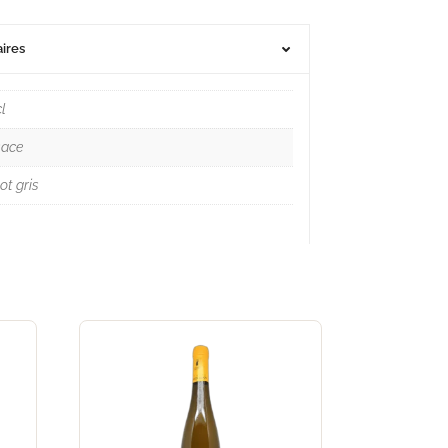
ires
l
sace
ot gris