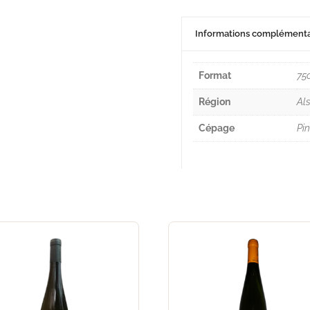
Informations complémenta
Format
75c
Région
Al
Cépage
Pin