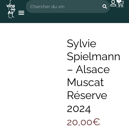
0
Nos vignerons
Nos spiritueux
Sylvie
Spielmann
– Alsace
Muscat
Réserve
2024
20,00
€