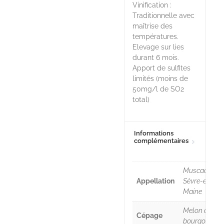
Vinification :
Traditionnelle avec
maîtrise des
températures.
Elevage sur lies
durant 6 mois.
Apport de sulfites
limités (moins de
50mg/l de SO2
total)
Informations
complémentaires
Muscadet-
Appellation
Sèvre-et-
Maine
Melon de
Cépage
bourgogne