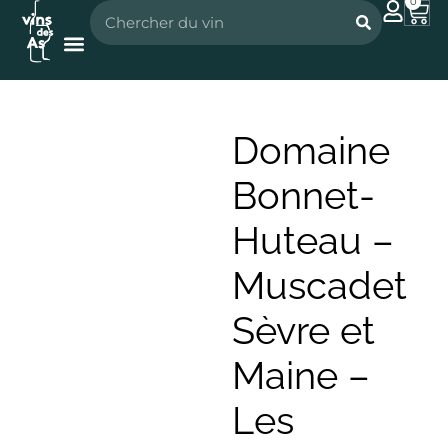
0
Nos vignerons
Nos spiritueux
Domaine
Bonnet-
Huteau –
Muscadet
Sèvre et
Maine –
Les