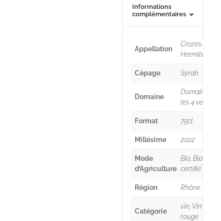
Informations
complémentaires
Crozes-
Appellation
Hermitage
Cépage
Syrah
Domaine
Domaine
les 4 vents
Format
75cl
Millésime
2022
Mode
Bio, Bio
d’Agriculture
certifié
Région
Rhône
vin, Vin
Catégorie
rouge