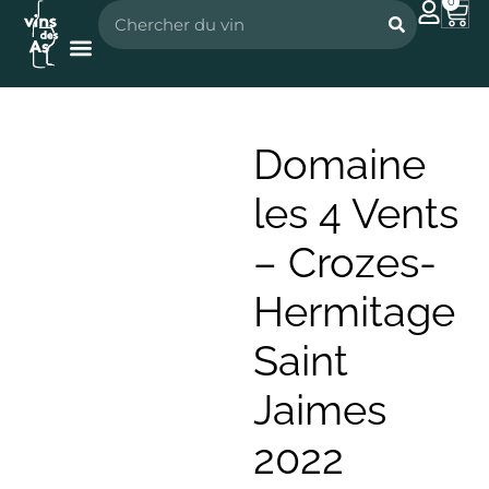
0
Nos vignerons
Nos spiritueux
Domaine
les 4 Vents
– Crozes-
Hermitage
Saint
Jaimes
2022