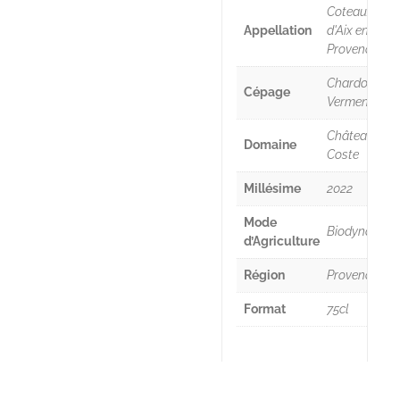
Coteaux
Appellation
d'Aix en
Provence
Chardonnay,
Cépage
Vermentino
Château La
Domaine
Coste
Millésime
2022
Mode
Biodynamie
d’Agriculture
Région
Provence
Format
75cl