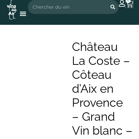
0
Nos vignerons
Nos spiritueux
Château
La Coste –
Côteau
d’Aix en
Provence
– Grand
Vin blanc –