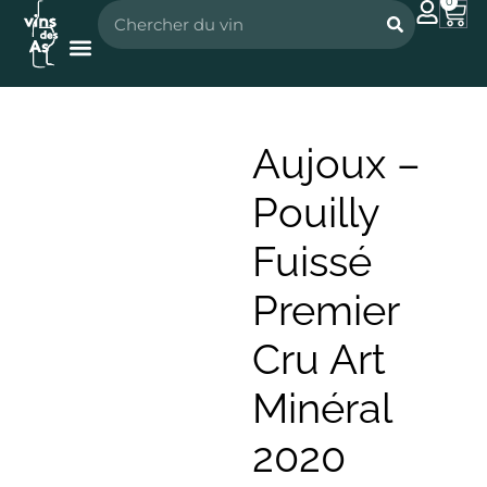
0
Nos vignerons
Nos spiritueux
Aujoux –
Pouilly
Fuissé
Premier
Cru Art
Minéral
2020