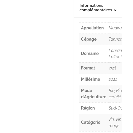
Informations
complémentaires
Appellation
Madiran
Cépage
Tannat
Labranche-
Domaine
Laffont
Format
75cl
Millésime
2021
Mode
Bio, Bio
d’Agriculture
certifié
Région
Sud-Ouest
vin, Vin
Catégorie
rouge