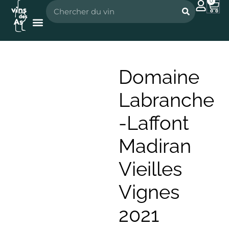
0
Nos vignerons
Nos spiritueux
Domaine
Labranche
-Laffont
Madiran
Vieilles
Vignes
2021