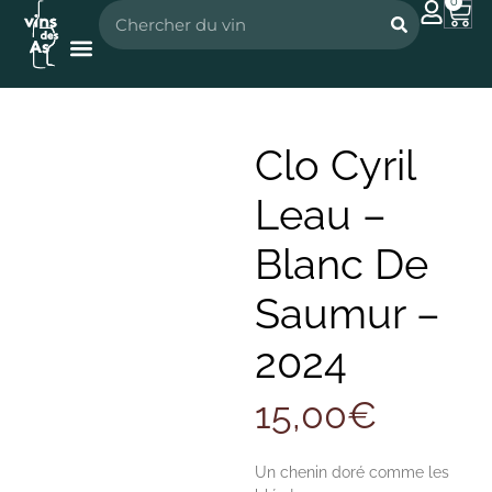
0
Nos vignerons
Nos spiritueux
Clo Cyril
Leau –
Blanc De
Saumur –
2024
15,00
€
Un chenin doré comme les